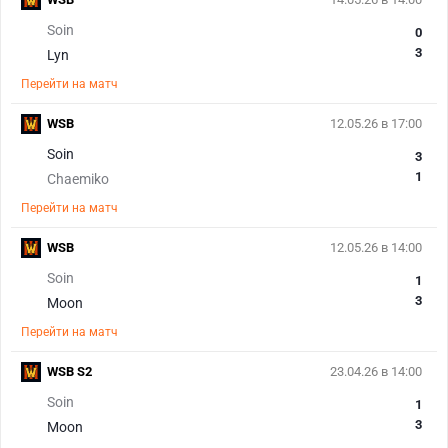
Soin
0
3
Lyn
Перейти на матч
WSB
12.05.26 в 17:00
Soin
3
1
Chaemiko
Перейти на матч
WSB
12.05.26 в 14:00
Soin
1
3
Moon
Перейти на матч
WSB S2
23.04.26 в 14:00
Soin
1
3
Moon