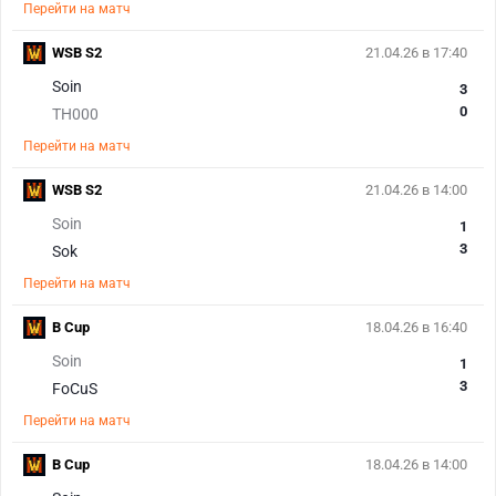
Перейти на матч
WSB S2
21.04.26 в 17:40
Soin
3
0
TH000
Перейти на матч
WSB S2
21.04.26 в 14:00
Soin
1
3
Sok
Перейти на матч
B Cup
18.04.26 в 16:40
Soin
1
3
FoCuS
Перейти на матч
B Cup
18.04.26 в 14:00