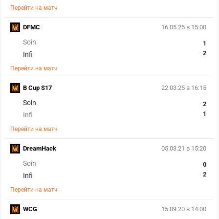
Перейти на матч
DFMC
16.05.25 в 15:00
Soin
1
2
Infi
Перейти на матч
B Cup S17
22.03.25 в 16:15
Soin
2
1
Infi
Перейти на матч
DreamHack
05.03.21 в 15:20
Soin
0
2
Infi
Перейти на матч
WCG
15.09.20 в 14:00