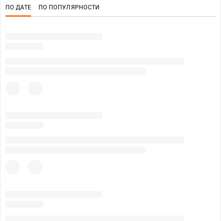
ПО ДАТЕ
ПО ПОПУЛЯРНОСТИ