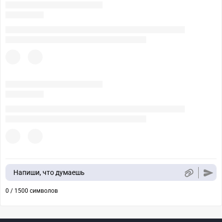
Напиши, что думаешь
0 / 1500 символов