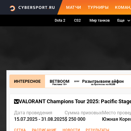
МАТЧИ
ТУРНИРЫ
КОМАН
Dota 2
CS2
Мир танков
Еще
ИНТЕРЕСНОЕ
BETBOOM
Разыгрываем айфон
Реклама 18+
за прогнозы на MLBB
VALORANT Champions Tour 2025: Pacific Stag
Дата проведения
Сумма призовых
Место прове
15.07.2025 - 31.08.2025
$ 250 000
Южная Корея
СЕТКА
РАСПИСАНИЕ
НОВОСТИ
РЕЗУЛЬТАТЫ