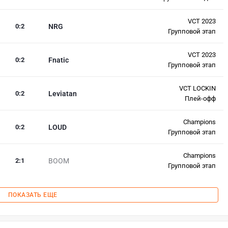
VCT 2023
0
:
2
NRG
Групповой этап
VCT 2023
0
:
2
Fnatic
Групповой этап
VCT LOCKIN
0
:
2
Leviatan
Плей-офф
Champions
0
:
2
LOUD
Групповой этап
Champions
2
:
1
BOOM
Групповой этап
ПОКАЗАТЬ ЕЩЕ