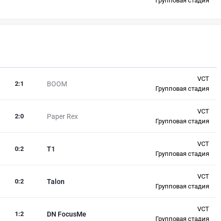
Групповая стадия
VCT
2
:
1
BOOM
Групповая стадия
VCT
2
:
0
Paper Rex
Групповая стадия
VCT
0
:
2
T1
Групповая стадия
VCT
0
:
2
Talon
Групповая стадия
VCT
1
:
2
DN FocusMe
Групповая стадия