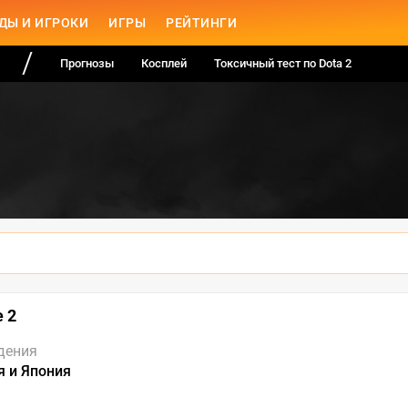
ДЫ И ИГРОКИ
ИГРЫ
РЕЙТИНГИ
Прогнозы
Косплей
Токсичный тест по Dota 2
e 2
дения
 и Япония