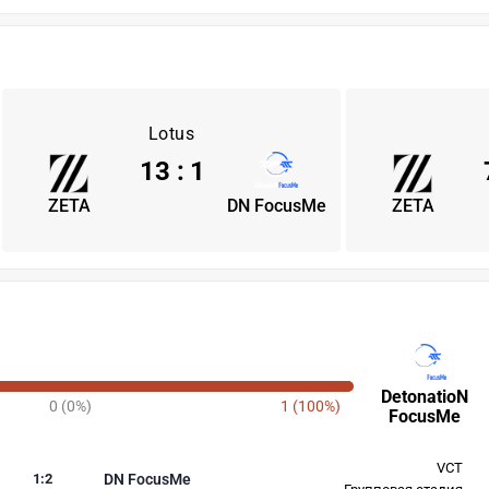
Lotus
13
:
1
ZETA
DN FocusMe
ZETA
DetonatioN
0 (0%)
1 (100%)
FocusMe
VCT
1
:
2
DN FocusMe