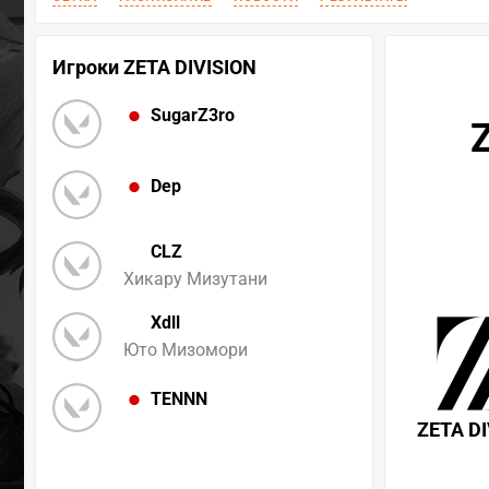
Игроки ZETA DIVISION
SugarZ3ro
Dep
CLZ
Хикару Мизутани
Xdll
Юто Мизомори
TENNN
ZETA DI