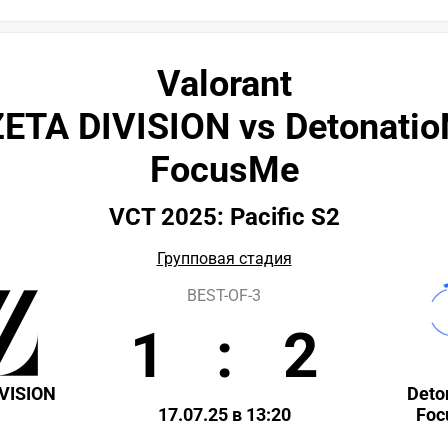
Valorant
ZETA DIVISION vs Detonatio
FocusMe
VCT 2025: Pacific S2
Групповая стадия
BEST-OF-3
1
:
2
VISION
Deto
17.07.25 в 13:20
Foc