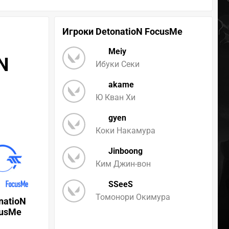
Игроки DetonatioN FocusMe
Meiy
N
Ибуки Секи
akame
Ю Кван Хи
gyen
Коки Накамура
Jinboong
Ким Джин-вон
SSeeS
Томонори Окимура
natioN
usMe