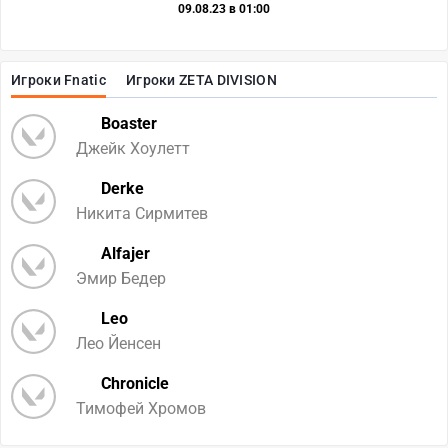
09.08.23 в 01:00
Игроки Fnatic
Игроки ZETA DIVISION
Boaster
Джейк Хоулетт
Derke
Никита Сирмитев
Alfajer
Эмир Бедер
Leo
Лео Йенсен
Chronicle
Тимофей Хромов