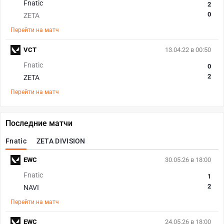
Fnatic
2
0
ZETA
Перейти на матч
VCT
13.04.22 в 00:50
Fnatic
0
2
ZETA
Перейти на матч
Последние матчи
Fnatic
ZETA DIVISION
EWC
30.05.26 в 18:00
Fnatic
1
2
NAVI
Перейти на матч
EWC
24.05.26 в 18:00