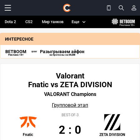
Dota 2
CS2
Мир танков
Еще
ИНТЕРЕСНОЕ
BETBOOM
Разыгрываем айфон
Реклама 18+
за прогнозы на MLBB
Valorant
Fnatic vs ZETA DIVISION
VALORANT Champions
Групповой этап
BEST-OF-3
2
:
0
Fnatic
ZETA DIVISION