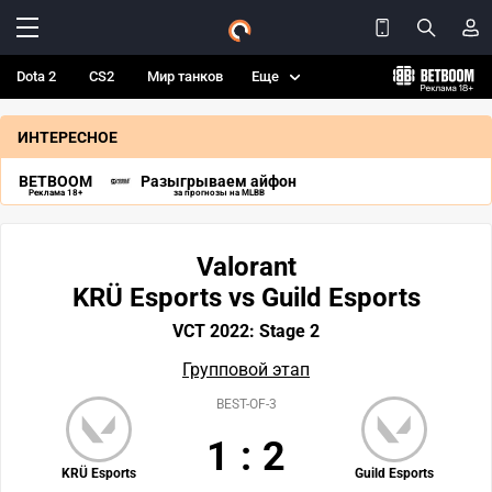
Dota 2
CS2
Мир танков
Еще
ИНТЕРЕСНОЕ
BETBOOM
Разыгрываем айфон
Реклама 18+
за прогнозы на MLBB
Valorant
KRÜ Esports vs Guild Esports
VCT 2022: Stage 2
Групповой этап
BEST-OF-3
1
:
2
KRÜ Esports
Guild Esports