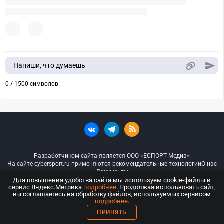
Напиши, что думаешь
0 / 1500 символов
Разработчиком сайта является ООО «ЕСПОРТ Медиа»
На сайте cybersport.ru применяются рекомендательные технологии
О нас
Документы
Для повышения удобства сайта мы используем cookie-файлы и
сервис Яндекс.Метрика
подробнее
. Продолжая использовать сайт,
© ООО «Киберспорт.ру» — Все права защищены
вы соглашаетесь на обработку файлов, используемых сервисом
подробнее
.
18+
ПРИНЯТЬ
ООО «Киберспорт.ру». Свидетельство о регистрации средств массовой