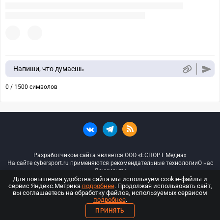
Напиши, что думаешь
0 / 1500 символов
Разработчиком сайта является ООО «ЕСПОРТ Медиа»
На сайте cybersport.ru применяются рекомендательные технологии
О нас
Документы
Для повышения удобства сайта мы используем cookie-файлы и
сервис Яндекс.Метрика
подробнее
. Продолжая использовать сайт,
© ООО «Киберспорт.ру» — Все права защищены
вы соглашаетесь на обработку файлов, используемых сервисом
подробнее
.
18+
ПРИНЯТЬ