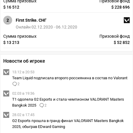
Сумма призовых
Призовой фонд
$ 16 512
$ 228 696
2
First Strike. СНГ
Онлайн 02.12.2020 - 06.12.2020
Сумма призовых
Призовой фонд
$ 13 213
$ 52 852
Новости об игроке
13.12 в 20:53
Team Liquid подписала второго россиянина в состав по Valorant
2
02.03 в 19:36
T1 одолела G2 Esports и стала чемпионом VALORANT Masters
Bangkok 2025
2
28.02 в 17:45
G2 Esports прошла в гранд-финал VALORANT Masters Bangkok
2025, обыграв EDward Gaming