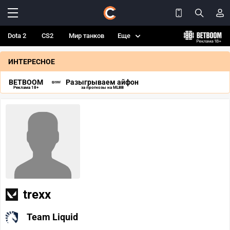
Dota 2
CS2
Мир танков
Еще
ИНТЕРЕСНОЕ
BETBOOM
Разыгрываем айфон
Реклама 18+
за прогнозы на MLBB
trexx
Team Liquid