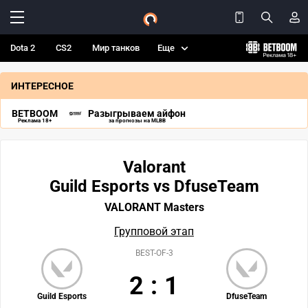
Dota 2
CS2
Мир танков
Еще
ИНТЕРЕСНОЕ
BETBOOM
Разыгрываем айфон
Реклама 18+
за прогнозы на MLBB
Valorant
Guild Esports vs DfuseTeam
VALORANT Masters
Групповой этап
BEST-OF-3
2
:
1
Guild Esports
DfuseTeam