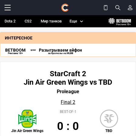
Dota 2
CS2
Мир танков
Еще
ИНТЕРЕСНОЕ
BETBOOM
Разыгрываем айфон
Реклама 18+
за прогнозы на MLBB
StarCraft 2
Jin Air Green Wings vs TBD
Proleague
Final 2
BEST-OF-1
0
:
0
Jin Air Green Wings
TBD