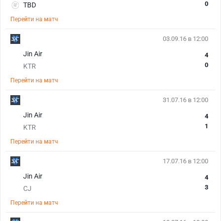
0
TBD
Перейти на матч
03.09.16 в 12:00
Jin Air
4
0
KTR
Перейти на матч
31.07.16 в 12:00
Jin Air
4
1
KTR
Перейти на матч
17.07.16 в 12:00
Jin Air
4
3
CJ
Перейти на матч