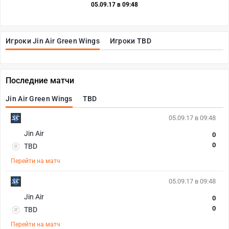
05.09.17 в 09:48
Игроки Jin Air Green Wings
Игроки TBD
Последние матчи
Jin Air Green Wings
TBD
05.09.17 в 09:48
Jin Air
0
0
TBD
Перейти на матч
05.09.17 в 09:48
Jin Air
0
0
TBD
Перейти на матч