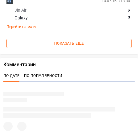
10.07.16 в 13:30
Jin Air
2
3
Galaxy
Перейти на матч
ПОКАЗАТЬ ЕЩЕ
Комментарии
ПО ДАТЕ
ПО ПОПУЛЯРНОСТИ