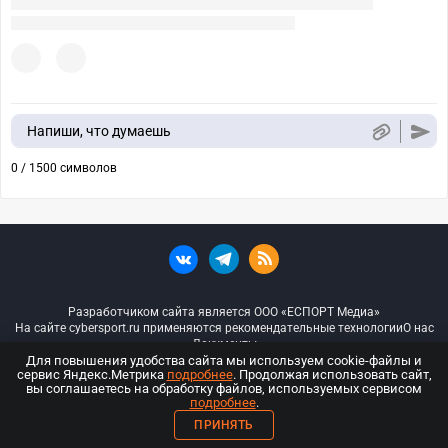
Напиши, что думаешь
0 / 1500 символов
Разработчиком сайта является ООО «ЕСПОРТ Медиа»
На сайте cybersport.ru применяются рекомендательные технологии
О нас
Документы
Для повышения удобства сайта мы используем cookie-файлы и
сервис Яндекс.Метрика
подробнее
. Продолжая использовать сайт,
© ООО «Киберспорт.ру» — Все права защищены
вы соглашаетесь на обработку файлов, используемых сервисом
подробнее
.
18+
ПРИНЯТЬ
ООО «Киберспорт.ру». Свидетельство о регистрации средств массовой