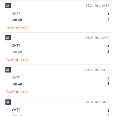
25.04.16 в 13:30
SKT1
1
3
Jin Air
Перейти на матч
26.03.16 в 12:00
SKT1
4
2
Jin Air
Перейти на матч
14.03.16 в 14:30
SKT1
0
3
Jin Air
Перейти на матч
28.07.15 в 14:30
SKT1
3
0