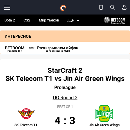
Dota 2
CS2
Мир танков
Еще
ИНТЕРЕСНОЕ
BETBOOM
Разыгрываем айфон
Реклама 18+
за прогнозы на MLBB
StarCraft 2
SK Telecom T1 vs Jin Air Green Wings
Proleague
ПO Round 3
BEST-OF-1
4
:
3
SK Telecom T1
Jin Air Green Wings