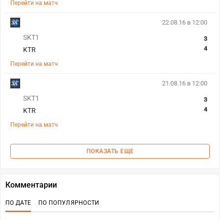
Перейти на матч
22.08.16 в 12:00
SKT1
3
4
KTR
Перейти на матч
21.08.16 в 12:00
SKT1
3
4
KTR
Перейти на матч
ПОКАЗАТЬ ЕЩЕ
Комментарии
ПО ДАТЕ
ПО ПОПУЛЯРНОСТИ