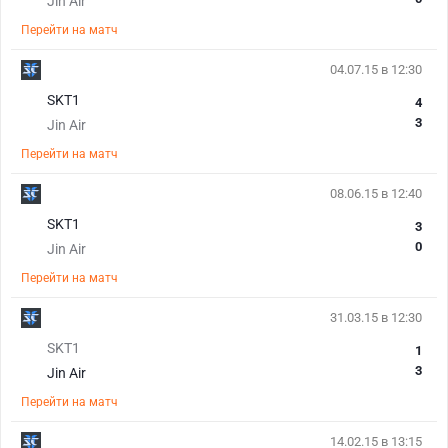
Jin Air
Перейти на матч
04.07.15 в 12:30
SKT1
4
3
Jin Air
Перейти на матч
08.06.15 в 12:40
SKT1
3
0
Jin Air
Перейти на матч
31.03.15 в 12:30
SKT1
1
3
Jin Air
Перейти на матч
14.02.15 в 13:15