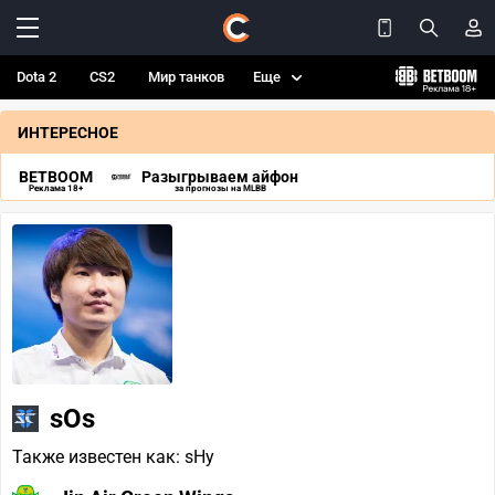
Dota 2
CS2
Мир танков
Еще
ИНТЕРЕСНОЕ
BETBOOM
Разыгрываем айфон
Реклама 18+
за прогнозы на MLBB
sOs
Также известен как: sHy