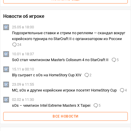
Новости об игроке
25.05 в 18:00
Подозрительные ставки и стрим по реплеям — скандал вокруг
корейского турнира по StarCraft II с организатором из России
24
10.01 в 18:37
SoO стал чемпионом Master's Coliseum 4 по StarCraft II
5
15.11 в 00:10
Bly сыграет с sOs на HomeStory Cup XIV
2
23.09 в 11:55
MC, sOs и другие корейские игроки посетят HomeStory Cup
4
02.02 в 11:30
sOs – чемпион Intel Extreme Masters X Taipei
5
ВСЕ НОВОСТИ