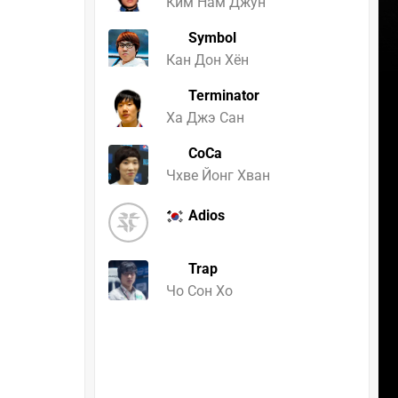
Ким Нам Джун
Symbol
Кан Дон Хён
Terminator
Ха Джэ Сан
CoCa
Чхве Йонг Хван
Adios
Trap
Чо Сон Хо