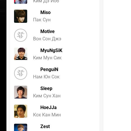
Ким Дэ Йоб
Miso
Пак Сун
Motive
Вон Сон Джэ
MyuNgSiK
Ким Мун Сик
PenguiN
Нам Юн Сок
Sleep
Ким Сун Хан
HoeJJa
Кох Кан Мин
Zest