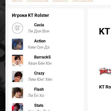
Игроки KT Rolster
Cacia
KT
Ли Дон Вон
Action
Ким Сун Дэ
BarrackS
Хван Бён Юн
Crazy
Лим Юнг Хён
KT Ro
Flash
Ли Ён Хо
Stats