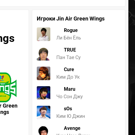
Игроки Jin Air Green Wings
Rogue
ngs
Ли Бён Ёль
TRUE
Пан Тае Су
Cure
Ким До Ук
Maru
Чо Сон Джу
ir Green
sOs
ings
Ким Ю Джин
Avenge