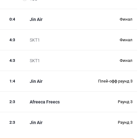
0
:
4
Jin Air
Финал
4
:
3
SKT1
Финал
4
:
3
SKT1
Финал
1
:
4
Jin Air
Плей-офф раунд 3
2
:
3
Afreeca Freecs
Раунд 3
2
:
3
Jin Air
Раунд 3