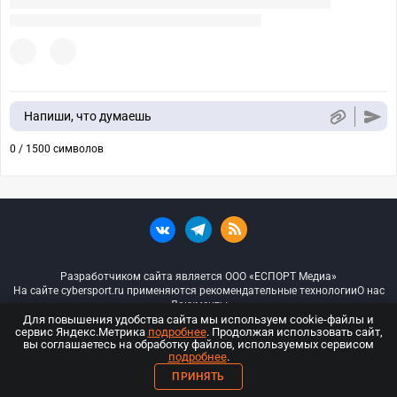
Напиши, что думаешь
0 / 1500 символов
Разработчиком сайта является ООО «ЕСПОРТ Медиа»
На сайте cybersport.ru применяются рекомендательные технологии
О нас
Документы
Для повышения удобства сайта мы используем cookie-файлы и
сервис Яндекс.Метрика
подробнее
. Продолжая использовать сайт,
© ООО «Киберспорт.ру» — Все права защищены
вы соглашаетесь на обработку файлов, используемых сервисом
подробнее
.
18+
ПРИНЯТЬ
ООО «Киберспорт.ру». Свидетельство о регистрации средств массовой