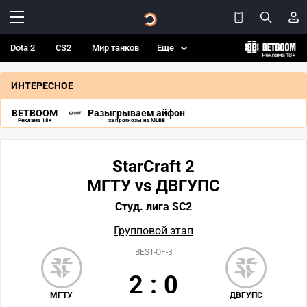
Dota 2
CS2
Мир танков
Еще
ИНТЕРЕСНОЕ
BETBOOM
Разыгрываем айфон
Реклама 18+
за прогнозы на MLBB
StarCraft 2
МГТУ vs ДВГУПС
Студ. лига SC2
Групповой этап
BEST-OF-3
2
:
0
МГТУ
ДВГУПС