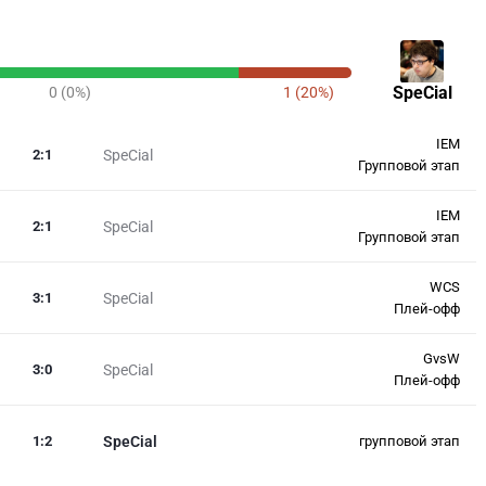
SpeCial
0 (0%)
1 (20%)
IEM
2
:
1
SpeCial
Групповой этап
IEM
2
:
1
SpeCial
Групповой этап
WCS
3
:
1
SpeCial
Плей-офф
GvsW
3
:
0
SpeCial
Плей-офф
1
:
2
SpeCial
групповой этап