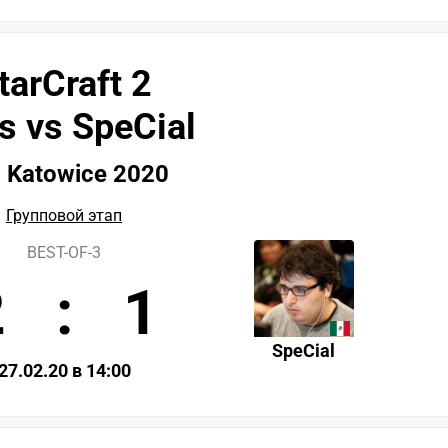
tarCraft 2
s vs SpeCial
 Katowice 2020
Групповой этап
BEST-OF-3
2
:
1
SpeCial
27.02.20 в 14:00