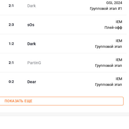
GSL 2024
2
:
1
Dark
Групповой этап #1
IEM
2
:
3
sOs
Плей-офф
IEM
1
:
2
Dark
Групповой этап
IEM
2
:
1
PartinG
Групповой этап
IEM
0
:
2
Dear
Групповой этап
ПОКАЗАТЬ ЕЩЕ