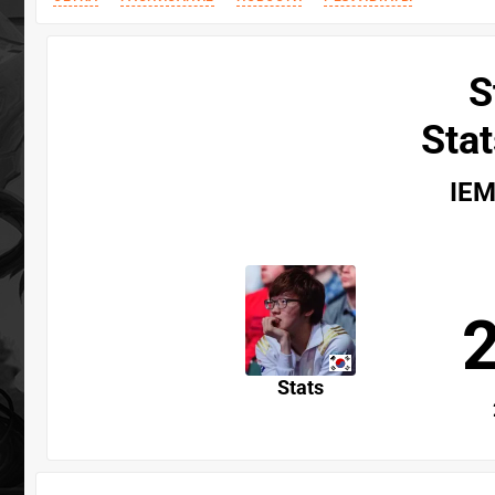
S
Stat
IEM
Stats