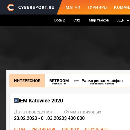
МАТЧИ
ТУРНИРЫ
КОМАН
Dota 2
CS2
Мир танков
Еще
ИНТЕРЕСНОЕ
BETBOOM
Разыгрываем айфон
Реклама 18+
за прогнозы на MLBB
IEM Katowice 2020
Дата проведения
Сумма призовых
23.02.2020 - 01.03.2020
$ 400 000
СЕТКА
РАСПИСАНИЕ
НОВОСТИ
РЕЗУЛЬТАТЫ