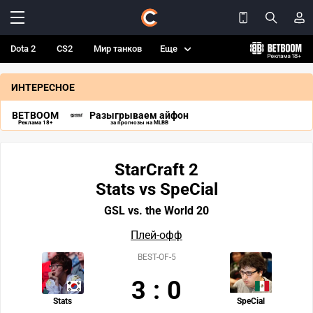
Dota 2
CS2
Мир танков
Еще
ИНТЕРЕСНОЕ
BETBOOM
Разыгрываем айфон
Реклама 18+
за прогнозы на MLBB
StarCraft 2
Stats vs SpeCial
GSL vs. the World 20
Плей-офф
BEST-OF-5
3
:
0
Stats
SpeCial