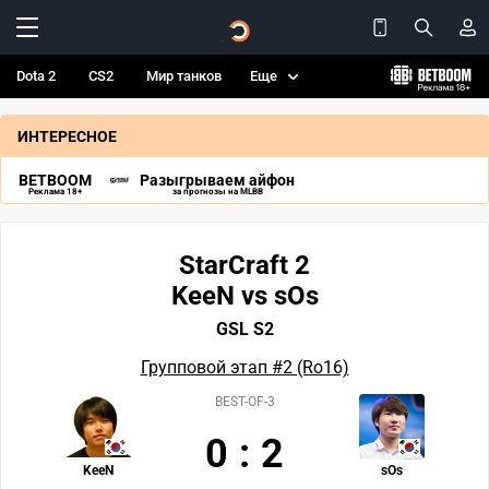
Dota 2
CS2
Мир танков
Еще
ИНТЕРЕСНОЕ
BETBOOM
Разыгрываем айфон
Реклама 18+
за прогнозы на MLBB
StarCraft 2
KeeN vs sOs
GSL S2
Групповой этап #2 (Ro16)
BEST-OF-3
0
:
2
KeeN
sOs