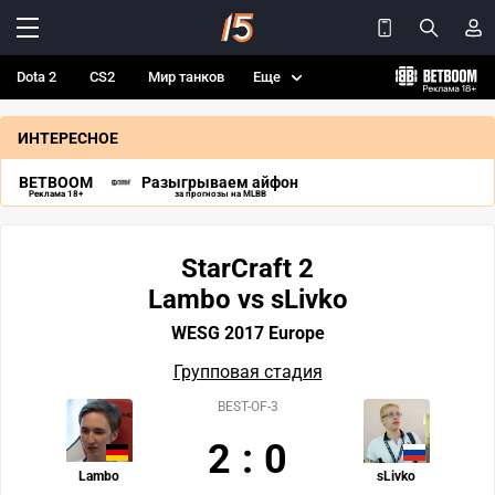
Dota 2
CS2
Мир танков
Еще
ИНТЕРЕСНОЕ
BETBOOM
Разыгрываем айфон
Реклама 18+
за прогнозы на MLBB
StarCraft 2
Lambo vs sLivko
WESG 2017 Europe
Групповая стадия
BEST-OF-3
2
:
0
Lambo
sLivko