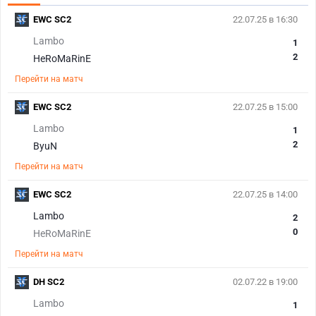
EWC SC2
22.07.25 в 16:30
Lambo
1
2
HeRoMaRinE
Перейти на матч
EWC SC2
22.07.25 в 15:00
Lambo
1
2
ByuN
Перейти на матч
EWC SC2
22.07.25 в 14:00
Lambo
2
0
HeRoMaRinE
Перейти на матч
DH SC2
02.07.22 в 19:00
Lambo
1