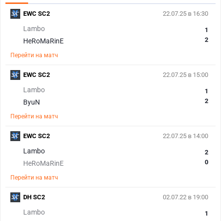
EWC SC2
22.07.25 в 16:30
Lambo
1
2
HeRoMaRinE
Перейти на матч
EWC SC2
22.07.25 в 15:00
Lambo
1
2
ByuN
Перейти на матч
EWC SC2
22.07.25 в 14:00
Lambo
2
0
HeRoMaRinE
Перейти на матч
DH SC2
02.07.22 в 19:00
Lambo
1