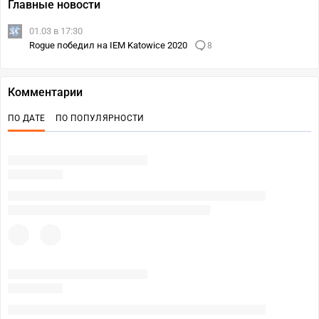
Главные новости
01.03 в 17:30
Rogue победил на IEM Katowice 2020
8
Комментарии
ПО ДАТЕ
ПО ПОПУЛЯРНОСТИ