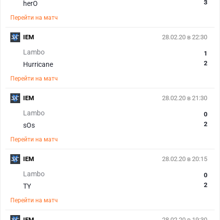
3
herO
Перейти на матч
IEM
28.02.20 в 22:30
Lambo
1
2
Hurricane
Перейти на матч
IEM
28.02.20 в 21:30
Lambo
0
2
sOs
Перейти на матч
IEM
28.02.20 в 20:15
Lambo
0
2
TY
Перейти на матч
IEM
28.02.20 в 19:30