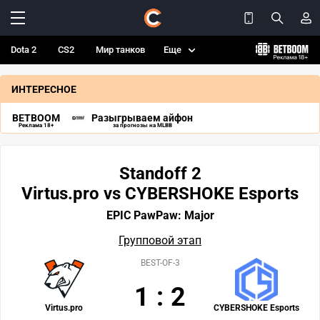
Dota 2
CS2
Мир танков
Еще
ИНТЕРЕСНОЕ
BETBOOM
Разыгрываем айфон
Реклама 18+
за прогнозы на MLBB
Standoff 2
Virtus.pro vs CYBERSHOKE Esports
EPIC PawPaw: Major
Групповой этап
BEST-OF-3
1
:
2
Virtus.pro
CYBERSHOKE Esports