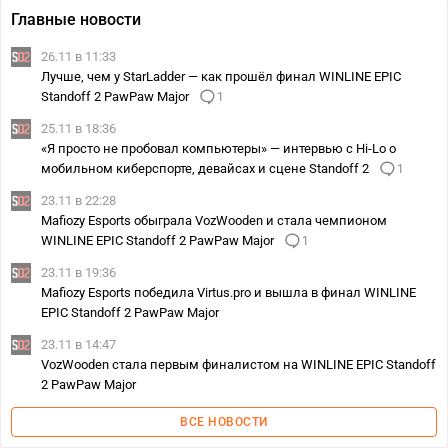
Главные новости
26.11 в 11:33
Лучше, чем у StarLadder — как прошёл финал WINLINE EPIC
Standoff 2 PawPaw Major
1
25.11 в 18:36
«Я просто не пробовал компьютеры» — интервью с Hi-Lo о
мобильном киберспорте, девайсах и сцене Standoff 2
1
23.11 в 22:28
Mafiozy Esports обыграла VozWooden и стала чемпионом
WINLINE EPIC Standoff 2 PawPaw Major
1
23.11 в 19:36
Mafiozy Esports победила Virtus.pro и вышла в финал WINLINE
EPIC Standoff 2 PawPaw Major
23.11 в 14:47
VozWooden стала первым финалистом на WINLINE EPIC Standoff
2 PawPaw Major
ВСЕ НОВОСТИ