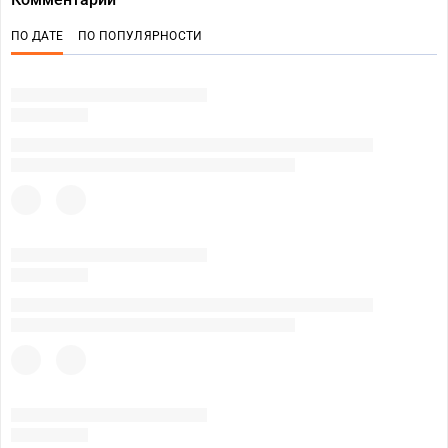
ПО ДАТЕ
ПО ПОПУЛЯРНОСТИ