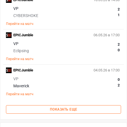
VP
2
1
CYBERSHOKE
Перейти на матч
EPICJumble
06.05.26 в 17:00
VP
2
0
Eclipsing
Перейти на матч
EPICJumble
04.05.26 в 17:00
VP
0
2
Maverick
Перейти на матч
ПОКАЗАТЬ ЕЩЕ