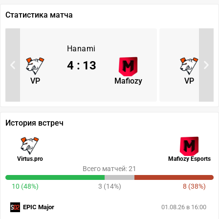
Статистика матча
Hanami
4
:
13
VP
Mafiozy
VP
История встреч
Virtus.pro
Mafiozy Esports
Всего матчей: 21
10 (48%)
3 (14%)
8 (38%)
EPIC Major
01.08.26 в 16:00