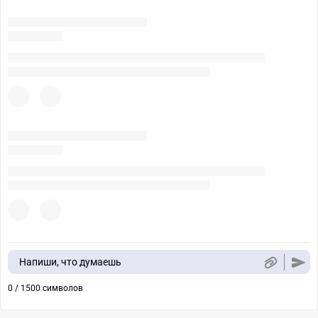
Напиши, что думаешь
0 / 1500 символов