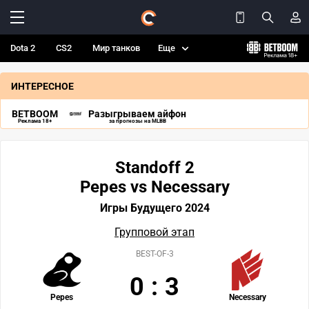
Dota 2
CS2
Мир танков
Еще
ИНТЕРЕСНОЕ
BETBOOM
Разыгрываем айфон
Реклама 18+
за прогнозы на MLBB
Standoff 2
Pepes vs Necessary
Игры Будущего 2024
Групповой этап
BEST-OF-3
0
:
3
Pepes
Necessary