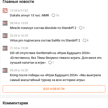
Главные новости
12.04 в 07:52
Dukalis апнул 13 тыс. MMR
16
08.04 в 13:05
Miracle покинул состав Absolute по Standoff 2
5
25.03 в 16:29
Virtus.pro подписала состав SaiNts по Standoff 2
8
21.03 в 19:08
SiD об отсутствии GentlemaN на «Играх Будущего 2024»:
«Естественно, без Тёмы безумно тяжело играть. Для меня это
лучший капитан в игре»
1
05.03 в 16:20
Krong после победы на «Играх Будущего 2024»: «Мы выиграли
самый масштабный турнир за всю историю игры»
ВСЕ НОВОСТИ
Комментарии