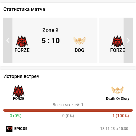
Статистика матча
Zone 9
5
:
10
FORZE
DOG
FORZE
История встреч
FORZE
Death Or Glory
Всего матчей: 1
0 (0%)
0 (0%)
1 (100%)
EPICS5
18.11.23 в 15:30