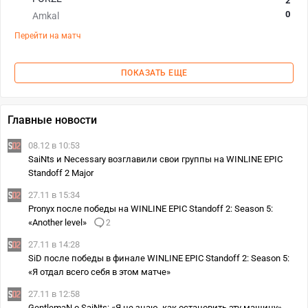
2
0
Amkal
Перейти на матч
ПОКАЗАТЬ ЕЩЕ
Главные новости
08.12 в 10:53
SaiNts и Necessary возглавили свои группы на WINLINE EPIC
Standoff 2 Major
27.11 в 15:34
Pronyx после победы на WINLINE EPIC Standoff 2: Season 5:
«Another level»
2
27.11 в 14:28
SiD после победы в финале WINLINE EPIC Standoff 2: Season 5:
«Я отдал всего себя в этом матче»
27.11 в 12:58
GentlemaN о SaiNts: «Я не знаю, как остановить эту машину»