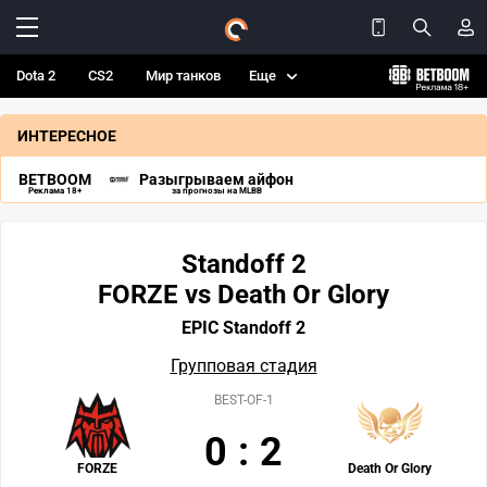
Dota 2
CS2
Мир танков
Еще
ИНТЕРЕСНОЕ
BETBOOM
Разыгрываем айфон
Реклама 18+
за прогнозы на MLBB
Standoff 2
FORZE vs Death Or Glory
EPIC Standoff 2
Групповая стадия
BEST-OF-1
0
:
2
FORZE
Death Or Glory