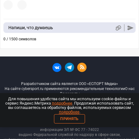
Напиши, что думаешь
0 / 1500 символов
Разработчиком сайта является ООО «ЕСПОРТ Медиа»
На сайте cybersport.ru применяются рекомендательные технологии
О нас
Документы
Для повышения удобства сайта мы используем cookie-файлы и
сервис Яндекс.Метрика
подробнее
. Продолжая использовать сайт,
© ООО «Киберспорт.ру» — Все права защищены
вы соглашаетесь на обработку файлов, используемых сервисом
подробнее
.
18+
ПРИНЯТЬ
ООО «Киберспорт.ру». Свидетельство о регистрации средств массовой
информации ЭЛ № ФС 77 - 74
022
выдано Федеральной службой по надзору в сфере связи,