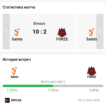
Статистика матча
Breeze
10
:
2
Saints
FORZE
Saints
История встреч
Saints
FORZE
Всего матчей: 2
1 (50%)
1 (50%)
0 (0%)
EPICS6
23.12.23 в 14:00