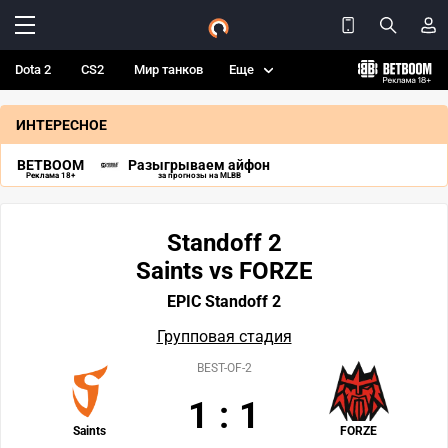
Dota 2
CS2
Мир танков
Еще
ИНТЕРЕСНОЕ
BETBOOM
Разыгрываем айфон
Реклама 18+
за прогнозы на MLBB
Standoff 2
Saints vs FORZE
EPIC Standoff 2
Групповая стадия
BEST-OF-2
1
:
1
Saints
FORZE