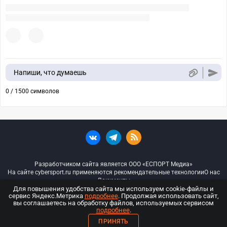
Напиши, что думаешь
0 / 1500 символов
Разработчиком сайта является ООО «ЕСПОРТ Медиа»
На сайте cybersport.ru применяются рекомендательные технологии
О нас
Документы
Для повышения удобства сайта мы используем cookie-файлы и
сервис Яндекс.Метрика
подробнее
. Продолжая использовать сайт,
© ООО «Киберспорт.ру» — Все права защищены
вы соглашаетесь на обработку файлов, используемых сервисом
подробнее
.
18+
ПРИНЯТЬ