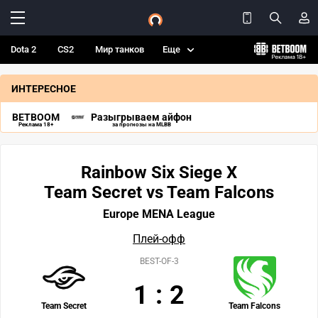
Dota 2
CS2
Мир танков
Еще
ИНТЕРЕСНОЕ
BETBOOM
Разыгрываем айфон
Реклама 18+
за прогнозы на MLBB
Rainbow Six Siege X
Team Secret vs Team Falcons
Europe MENA League
Плей-офф
BEST-OF-3
1
:
2
Team Secret
Team Falcons