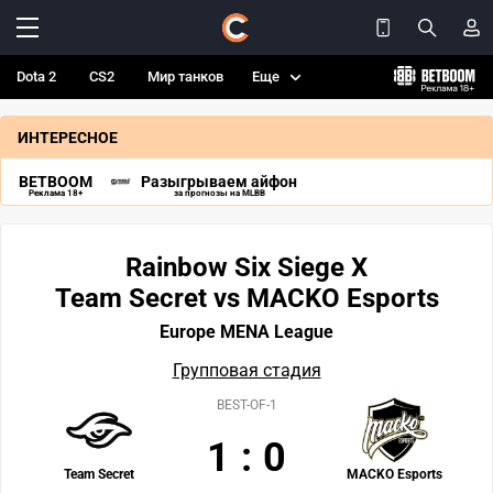
Dota 2
CS2
Мир танков
Еще
ИНТЕРЕСНОЕ
BETBOOM
Разыгрываем айфон
Реклама 18+
за прогнозы на MLBB
Rainbow Six Siege X
Team Secret vs MACKO Esports
Europe MENA League
Групповая стадия
BEST-OF-1
1
:
0
Team Secret
MACKO Esports