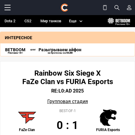
Dota 2
CS2
Мир танков
Еще
ИНТЕРЕСНОЕ
BETBOOM
Разыгрываем айфон
Реклама 18+
за прогнозы на MLBB
Rainbow Six Siege X
FaZe Clan vs FURIA Esports
RE:L0:AD 2025
Групповая стадия
BEST-OF-1
0
:
1
FaZe Clan
FURIA Esports