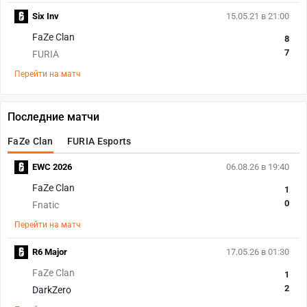
Six Inv
15.05.21 в 21:00
FaZe Clan
8
7
FURIA
Перейти на матч
Последние матчи
FaZe Clan
FURIA Esports
EWC 2026
06.08.26 в 19:40
FaZe Clan
1
0
Fnatic
Перейти на матч
R6 Major
17.05.26 в 01:30
FaZe Clan
1
2
DarkZero