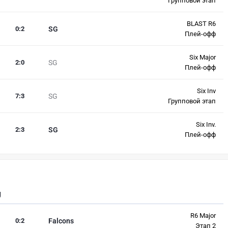
Групповой этап
BLAST R6
0
:
2
SG
Плей-офф
Six Major
2
:
0
SG
Плей-офф
Six Inv
7
:
3
SG
Групповой этап
Six Inv.
2
:
3
SG
Плей-офф
g
R6 Major
0
:
2
Falcons
Этап 2