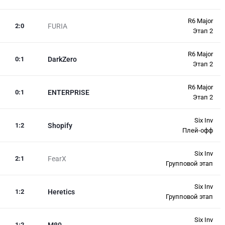
R6 Major
2
:
0
FURIA
Этап 2
R6 Major
0
:
1
DarkZero
Этап 2
R6 Major
0
:
1
ENTERPRISE
Этап 2
Six Inv
1
:
2
Shopify
Плей-офф
Six Inv
2
:
1
FearX
Групповой этап
Six Inv
1
:
2
Heretics
Групповой этап
Six Inv
1
:
2
M80