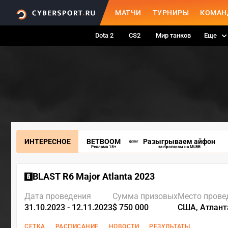
МАТЧИ
ТУРНИРЫ
КОМАН
Dota 2
CS2
Мир танков
Еще
ИНТЕРЕСНОЕ
BETBOOM
Разыгрываем айфон
Реклама 18+
за прогнозы на MLBB
BLAST R6 Major Atlanta 2023
Дата проведения
Сумма призовых
Место прове
31.10.2023 - 12.11.2023
$ 750 000
США, Атлант
СЕТКА
РАСПИСАНИЕ
НОВОСТИ
РЕЗУЛЬТАТЫ