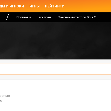
ДЫ И ИГРОКИ
ИГРЫ
РЕЙТИНГИ
Прогнозы
Косплей
Токсичный тест по Dota 2
дения
а