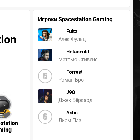
Игроки Spacestation Gaming
Fultz
tion
Алек Фульц
Hotancold
Мэттью Стивенс
Forrest
Роман Бро
J9O
Джек Бёркард
Ashn
Лиам Паз
station
ming