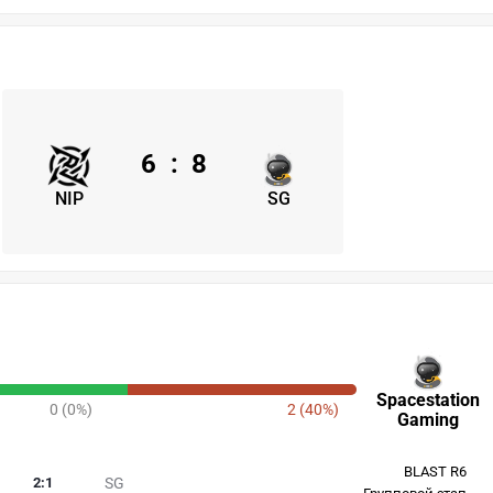
6
:
8
NIP
SG
Spacestation
0 (0%)
2 (40%)
Gaming
BLAST R6
2
:
1
SG