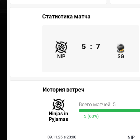
Статистика матча
5
:
7
NIP
SG
История встреч
Всего матчей: 5
Ninjas in
3 (60%)
Pyjamas
09.11.25 в 23:00
NIP