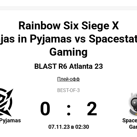
Rainbow Six Siege X
jas in Pyjamas vs Spacesta
Gaming
BLAST R6 Atlanta 23
Плей-офф
BEST-OF-3
0
:
2
 Pyjamas
Space
07.11.23 в 02:30
Ga