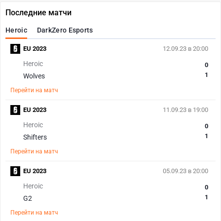
Последние матчи
Heroic
DarkZero Esports
EU 2023
12.09.23 в 20:00
Heroic
0
1
Wolves
Перейти на матч
EU 2023
11.09.23 в 19:00
Heroic
0
1
Shifters
Перейти на матч
EU 2023
05.09.23 в 20:00
Heroic
0
1
G2
Перейти на матч