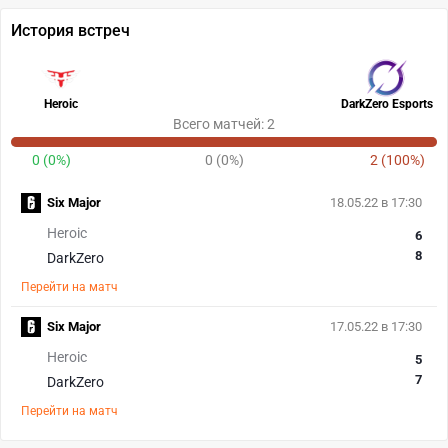
История встреч
Heroic
DarkZero Esports
Всего матчей: 2
0 (0%)
0 (0%)
2 (100%)
Six Major
18.05.22 в 17:30
Heroic
6
8
DarkZero
Перейти на матч
Six Major
17.05.22 в 17:30
Heroic
5
7
DarkZero
Перейти на матч