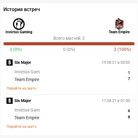
История встреч
Invictus Gaming
Team Empire
Всего матчей: 2
0 (0%)
0 (0%)
2 (100%)
Six Major
19.08.21 в 00:00
Invictus Gam
1
7
Team Empire
Перейти на матч
Six Major
17.08.21 в 01:30
Invictus Gam
6
8
Team Empire
Перейти на матч