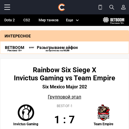
Dota 2
CS2
Мир танков
Еще
ИНТЕРЕСНОЕ
BETBOOM
Разыгрываем айфон
Реклама 18+
за прогнозы на MLBB
Rainbow Six Siege X
Invictus Gaming vs Team Empire
Six Mexico Major 202
Групповой этап
BEST-OF-1
1
:
7
Invictus Gaming
Team Empire