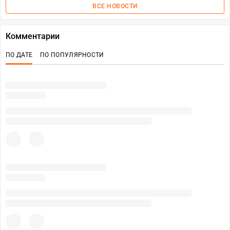
ВСЕ НОВОСТИ
Комментарии
ПО ДАТЕ
ПО ПОПУЛЯРНОСТИ