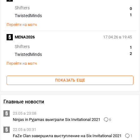
Shifters
0
1
TwistedMinds
Перейти на матч
MENA2026
17.04.26 в 19:45
Shifters
1
2
TwistedMinds
Перейти на матч
ПОКАЗАТЬ ЕЩЕ
Главные новости
23.05 в 23:08
Ninjas in Pyjamas выиграли Six Invitational 2021
6
22.05 в 00:31
FaZe Clan завершила выступление на Six Invitational 2021
1