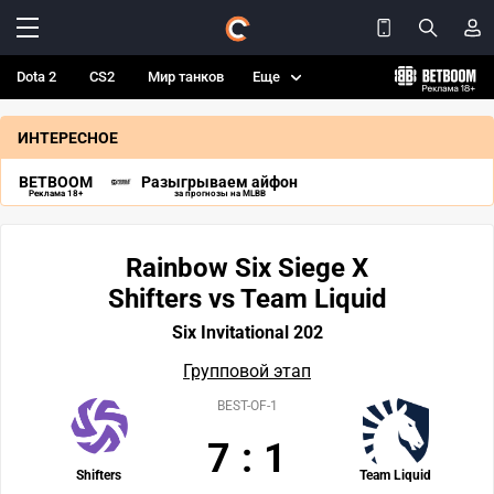
Dota 2
CS2
Мир танков
Еще
ИНТЕРЕСНОЕ
BETBOOM
Разыгрываем айфон
Реклама 18+
за прогнозы на MLBB
Rainbow Six Siege X
Shifters vs Team Liquid
Six Invitational 202
Групповой этап
BEST-OF-1
7
:
1
Shifters
Team Liquid