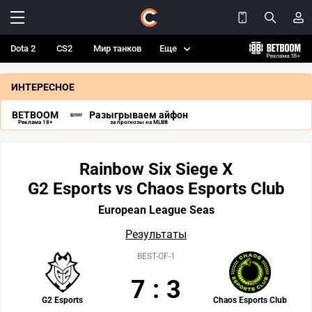
Dota 2
CS2
Мир танков
Еще
ИНТЕРЕСНОЕ
BETBOOM
Разыгрываем айфон
Реклама 18+
за прогнозы на MLBB
Rainbow Six Siege X
G2 Esports vs Chaos Esports Club
European League Seas
Результаты
BEST-OF-1
7
:
3
G2 Esports
Chaos Esports Club