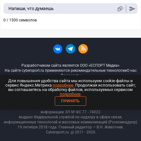
Напиши, что думаешь
0 / 1500 символов
Разработчиком сайта является ООО «ЕСПОРТ Медиа»
На сайте cybersport.ru применяются рекомендательные технологии
О нас
Документы
Для повышения удобства сайта мы используем cookie-файлы и
сервис Яндекс.Метрика
подробнее
. Продолжая использовать сайт,
© ООО «Киберспорт.ру» — Все права защищены
вы соглашаетесь на обработку файлов, используемых сервисом
подробнее
.
18+
ПРИНЯТЬ
ООО «Киберспорт.ру». Свидетельство о регистрации средств массовой
информации ЭЛ № ФС 77 - 74
022
выдано Федеральной службой по надзору в сфере связи,
информационных технологий и массовых коммуникаций (Роскомнадзор)
19 октября 2018 года. Главный редактор — В.Н. Животнев.
Cybersport.ru
@ 2011 - 2026