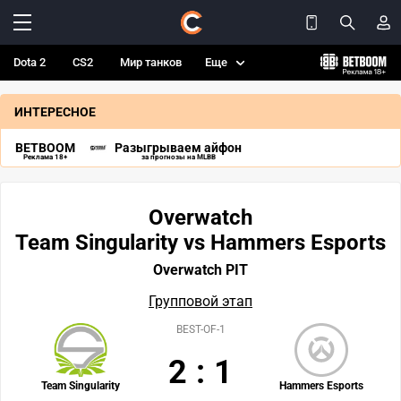
Dota 2
CS2
Мир танков
Еще
ИНТЕРЕСНОЕ
BETBOOM
Разыгрываем айфон
Реклама 18+
за прогнозы на MLBB
Overwatch
Team Singularity vs Hammers Esports
Overwatch PIT
Групповой этап
BEST-OF-1
2
:
1
Team Singularity
Hammers Esports