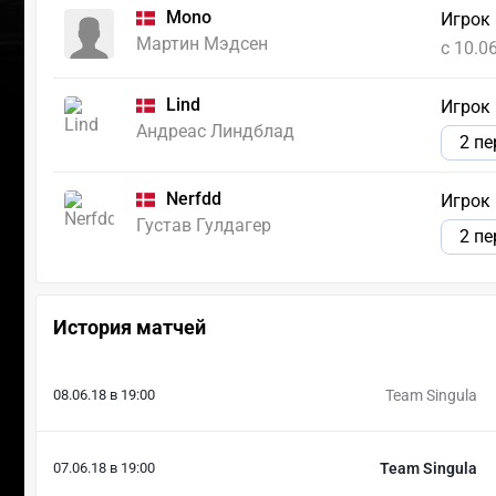
Mono
Игрок
Мартин Мэдсен
c 10.0
Lind
Игрок
Андреас Линдблад
2 п
Nerfdd
Игрок
Густав Гулдагер
2 п
История матчей
08.06.18 в 19:00
Team Singula
07.06.18 в 19:00
Team Singula