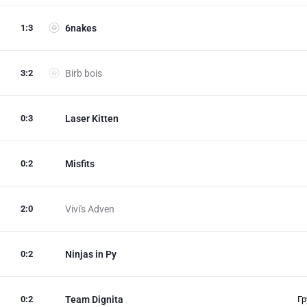
1
:
3
6nakes
3
:
2
Birb bois
0
:
3
Laser Kitten
0
:
2
Misfits
2
:
0
Vivi's Adven
0
:
2
Ninjas in Py
0
:
2
Team Dignita
Гр