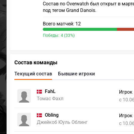
Состав по Overwatch был открыт в март
под тегом Grand Danois.
Всего матчей: 12
Победы:
4 (33%)
Состав команды
Текущий состав
Бывшие игроки
FahL
Игрок
Томас Фахл
c 10.0
Obling
Игрок
Джейкоб Юуль Облинг
c 10.0