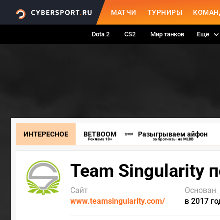
МАТЧИ
ТУРНИРЫ
КОМАН
Dota 2
CS2
Мир танков
Еще
ИНТЕРЕСНОЕ
BETBOOM
Разыгрываем айфон
Реклама 18+
за прогнозы на MLBB
Team Singularity 
Сайт
Основан
www.teamsingularity.com/
в 2017 го