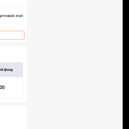
упповой этап
ой фонд
000