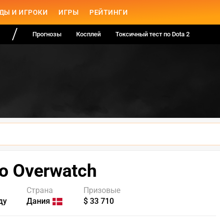
ДЫ И ИГРОКИ
ИГРЫ
РЕЙТИНГИ
Прогнозы
Косплей
Токсичный тест по Dota 2
по Overwatch
Страна
Призовые
ду
Дания
$ 33 710