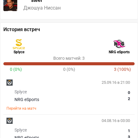
steel
Джошуа Ниссан
История встреч
Splyce
NRG eSports
Всего матчей: 3
0 (0%)
0 (0%)
3 (100%)
25.09.16 в 21:00
Splyce
0
2
NRG eSports
Перейти на матч
04.08.16 в 03:00
Splyce
1
3
NRG eSports