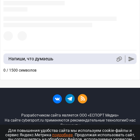
Напиши, что думаешь
0 / 1500 символов
Разработчиком сайта является ООО «ЕСПОРТ Медиа»
На сайте cybersport.ru применяются рекомендательные технологии
О нас
Документы
Для повышения удобства сайта мы используем cookie-файлы и
сервис Яндекс.Метрика
подробнее
. Продолжая использовать сайт,
© ООО «Киберспорт.ру» — Все права защищены
вы соглашаетесь на обработку файлов, используемых сервисом