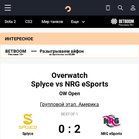
Dota 2
CS2
Мир танков
Еще
ИНТЕРЕСНОЕ
BETBOOM
Разыгрываем айфон
Реклама 18+
за прогнозы на MLBB
Overwatch
Splyce vs NRG eSports
OW Open
Групповой этап. Америка
BEST-OF-1
0
:
2
Splyce
NRG eSports