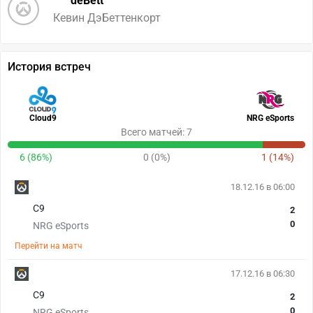
deBett
Кевин ДэБеттенкорт
История встреч
Cloud9
NRG eSports
Всего матчей: 7
6 (86%)
0 (0%)
1 (14%)
18.12.16 в 06:00
С9
2
0
NRG eSports
Перейти на матч
17.12.16 в 06:30
С9
2
0
NRG eSports