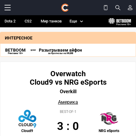
Dota 2
CS2
Мир танков
Еще
ИНТЕРЕСНОЕ
BETBOOM
Разыгрываем айфон
Реклама 18+
за прогнозы на MLBB
Overwatch
Cloud9 vs NRG eSports
Overkill
Америка
BEST-OF-1
3
:
0
Cloud9
NRG eSports