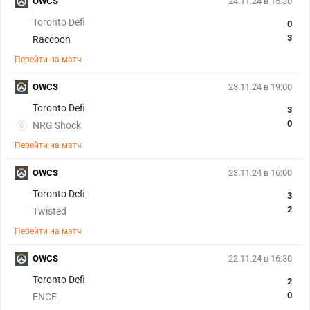
OWCS
24.11.24 в 15:30
Toronto Defi
0
3
Raccoon
Перейти на матч
OWCS
23.11.24 в 19:00
Toronto Defi
3
0
NRG Shock
Перейти на матч
OWCS
23.11.24 в 16:00
Toronto Defi
3
2
Twisted
Перейти на матч
OWCS
22.11.24 в 16:30
Toronto Defi
2
0
ENCE