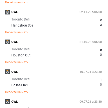
Перейти на матч
OWL
02.11.22 в 05:00
Toronto Defi
2
3
Hangzhou Spa
Перейти на матч
OWL
31.10.22 в 05:00
Toronto Defi
0
3
Houston Outl
Перейти на матч
OWL
10.07.21 в 23:30
Toronto Defi
1
3
Dallas Fuel
Перейти на матч
OWL
09.07.21 в 23:30