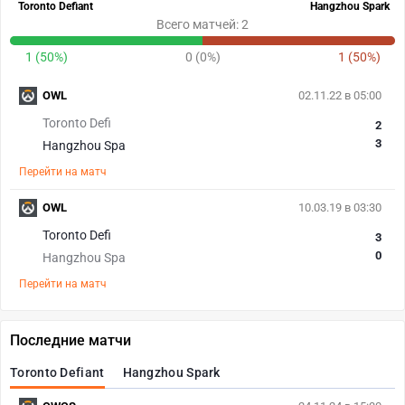
Toronto Defiant
Hangzhou Spark
Всего матчей: 2
1 (50%)
0 (0%)
1 (50%)
OWL
02.11.22 в 05:00
Toronto Defi
2
3
Hangzhou Spa
Перейти на матч
OWL
10.03.19 в 03:30
Toronto Defi
3
0
Hangzhou Spa
Перейти на матч
Последние матчи
Toronto Defiant
Hangzhou Spark