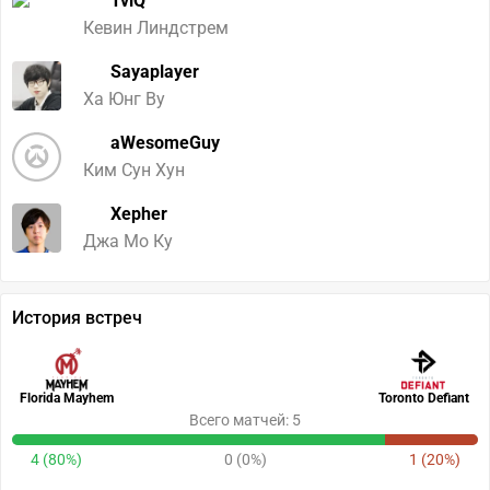
TviQ
Кевин Линдстрем
Sayaplayer
Ха Юнг Ву
aWesomeGuy
Ким Сун Хун
Xepher
Джа Мо Ку
История встреч
Florida Mayhem
Toronto Defiant
Всего матчей: 5
4 (80%)
0 (0%)
1 (20%)