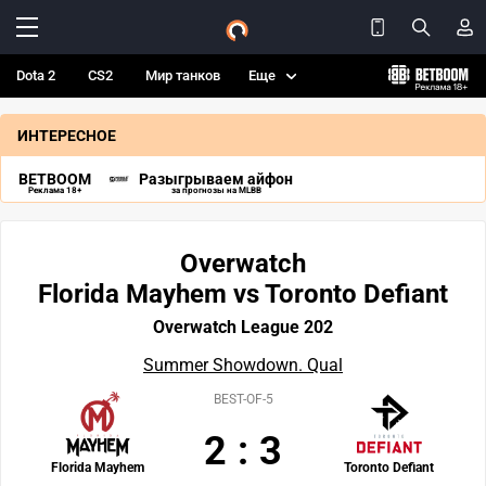
Dota 2
CS2
Мир танков
Еще
ИНТЕРЕСНОЕ
BETBOOM
Разыгрываем айфон
Реклама 18+
за прогнозы на MLBB
Overwatch
Florida Mayhem vs Toronto Defiant
Overwatch League 202
Summer Showdown. Qual
BEST-OF-5
2
:
3
Florida Mayhem
Toronto Defiant