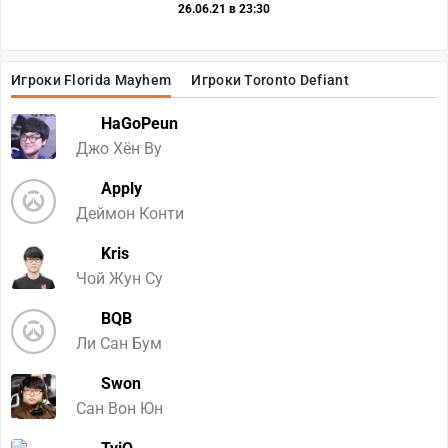
26.06.21 в 23:30
Игроки Florida Mayhem
Игроки Toronto Defiant
HaGoPeun
Джо Хён Ву
Apply
Деймон Конти
Kris
Чой Жун Су
BQB
Ли Сан Бум
Swon
Сан Вон Юн