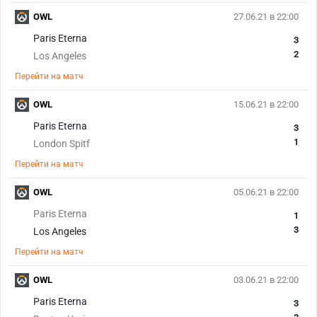
OWL
27.06.21 в 22:00
Paris Eterna
3
2
Los Angeles
Перейти на матч
OWL
15.06.21 в 22:00
Paris Eterna
3
1
London Spitf
Перейти на матч
OWL
05.06.21 в 22:00
Paris Eterna
1
3
Los Angeles
Перейти на матч
OWL
03.06.21 в 22:00
Paris Eterna
3