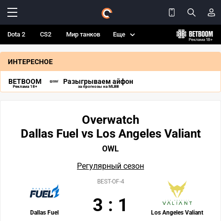
Dota 2
CS2
Мир танков
Еще
ИНТЕРЕСНОЕ
BETBOOM
Разыгрываем айфон
Реклама 18+
за прогнозы на MLBB
Overwatch
Dallas Fuel vs Los Angeles Valiant
OWL
Регулярный сезон
BEST-OF-4
3
:
1
Dallas Fuel
Los Angeles Valiant