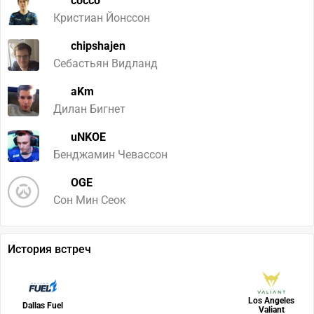
cocco
Кристиан Йонссон
chipshajen
Себастьян Видланд
aKm
Дилан Бигнет
uNKOE
Бенджамин Чевассон
OGE
Сон Мин Сеок
История встреч
Los Angeles
Dallas Fuel
Valiant