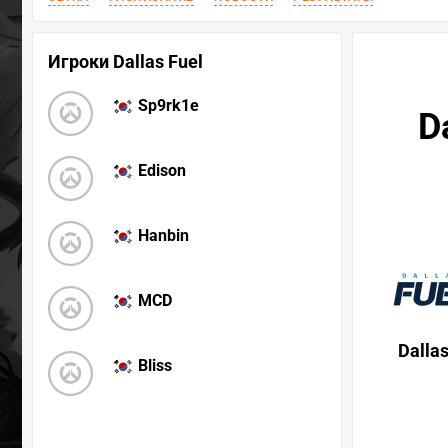
Игроки Dallas Fuel
Sp9rk1e
D
Edison
Hanbin
MCD
Dallas
Bliss