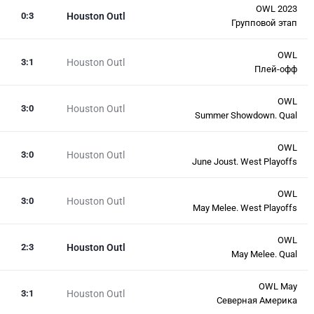
OWL 2023
0
:
3
Houston Outl
Групповой этап
OWL
3
:
1
Houston Outl
Плей-офф
OWL
3
:
0
Houston Outl
Summer Showdown. Qual
OWL
3
:
0
Houston Outl
June Joust. West Playoffs
OWL
3
:
0
Houston Outl
May Melee. West Playoffs
OWL
2
:
3
Houston Outl
May Melee. Qual
OWL May
3
:
1
Houston Outl
Северная Америка