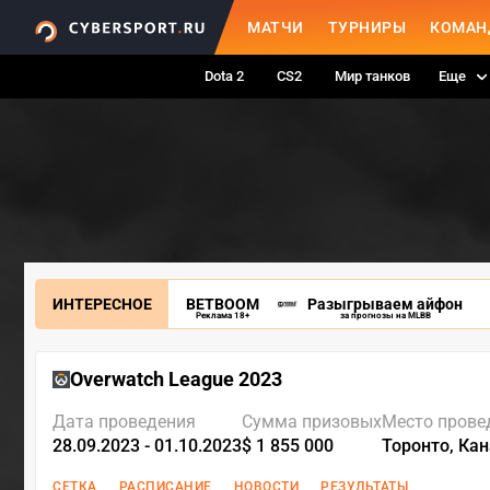
МАТЧИ
ТУРНИРЫ
КОМАН
Dota 2
CS2
Мир танков
Еще
ИНТЕРЕСНОЕ
BETBOOM
Разыгрываем айфон
Реклама 18+
за прогнозы на MLBB
Overwatch League 2023
Дата проведения
Сумма призовых
Место прове
28.09.2023 - 01.10.2023
$ 1 855 000
Торонто, Ка
СЕТКА
РАСПИСАНИЕ
НОВОСТИ
РЕЗУЛЬТАТЫ