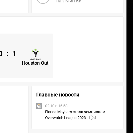
Пак Мин Ки
0
:
1
Houston Outl
Главные новости
02.10 в 16:58
Florida Mayhem стала чемпионом
Overwatch League 2023
4