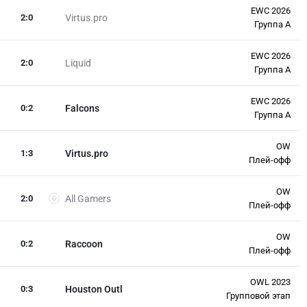
EWC 2026
2
:
0
Virtus.pro
Группа A
EWC 2026
2
:
0
Liquid
Группа A
EWC 2026
0
:
2
Falcons
Группа A
OW
1
:
3
Virtus.pro
Плей-офф
OW
2
:
0
All Gamers
Плей-офф
OW
0
:
2
Raccoon
Плей-офф
OWL 2023
0
:
3
Houston Outl
Групповой этап