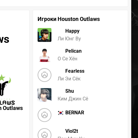
Игроки Houston Outlaws
Happy
ws
Ли Юнг Ву
Pelican
О Се Хён
Fearless
Ли Эи Сёк
Shu
Ким Джин Сё
n Outlaws
BERNAR
Viol2t