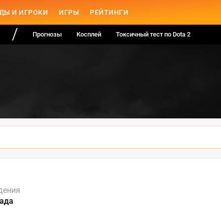
ДЫ И ИГРОКИ
ИГРЫ
РЕЙТИНГИ
Прогнозы
Косплей
Токсичный тест по Dota 2
дения
нада