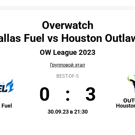
Overwatch
allas Fuel vs Houston Outla
OW League 2023
Групповой этап
BEST-OF-5
0
:
3
 Fuel
Housto
30.09.23 в 21:30