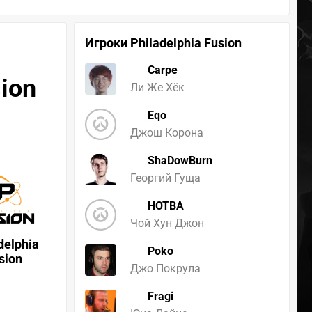
Игроки Philadelphia Fusion
Carpe
sion
Ли Же Хёк
Eqo
Джош Корона
ShaDowBurn
Георгий Гуща
HOTBA
Чой Хун Джон
delphia
Poko
sion
Джо Покрула
Fragi