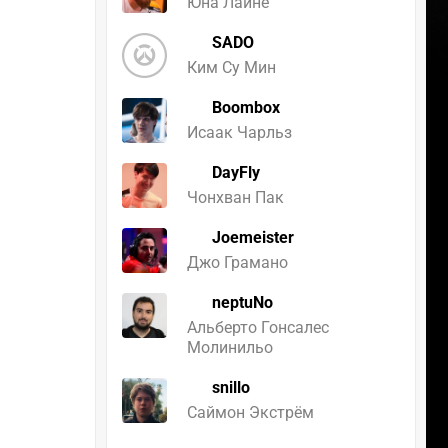
Юна Лайне
SADO
Ким Су Мин
Boombox
Исаак Чарльз
DayFly
Чонхван Пак
Joemeister
Джо Грамано
neptuNo
Альберто Гонсалес
Молинильо
snillo
Саймон Экстрём