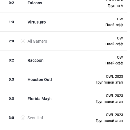
0
:
2
Falcons
Группа A
OW
1
:
3
Virtus.pro
Плей-офф
OW
2
:
0
All Gamers
Плей-офф
OW
0
:
2
Raccoon
Плей-офф
OWL 2023
0
:
3
Houston Outl
Групповой этап
OWL 2023
0
:
3
Florida Mayh
Групповой этап
OWL 2023
3
:
0
Seoul Inf
Групповой этап