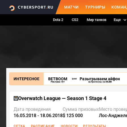
МАТЧИ
ТУРНИРЫ
КОМАН
Dota 2
CS2
Мир танков
Еще
ИНТЕРЕСНОЕ
BETBOOM
Разыгрываем айфон
Реклама 18+
за прогнозы на MLBB
Overwatch League — Season 1 Stage 4
Дата проведения
Сумма призовых
Место прове
16.05.2018 - 18.06.2018
$ 125 000
Лос-Анджел
СЕТКА
РАСПИСАНИЕ
НОВОСТИ
РЕЗУЛЬТАТЫ