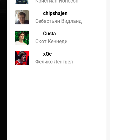
Кристиан Йонссон
chipshajen
Себастьян Видланд
Custa
Скот Кеннеди
xQc
Феликс Ленгьел