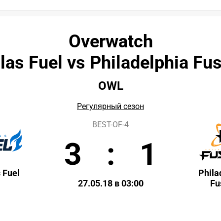
Overwatch
las Fuel vs Philadelphia Fu
OWL
Регулярный сезон
BEST-OF-4
3
:
1
 Fuel
Phila
27.05.18 в 03:00
Fu