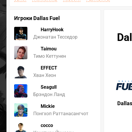
Игроки Dallas Fuel
HarryHook
Dal
Джонатан Тесседор
Taimou
Тимо Кеттунен
EFFECT
Хван Хеон
Seagull
Брэндон Ланд
Dallas
Mickie
Понгхоп Раттанасангчот
cocco