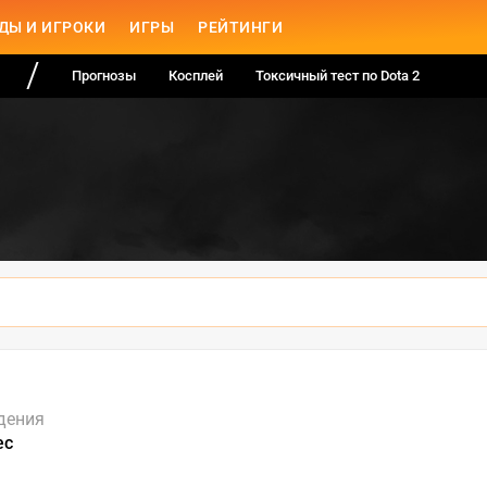
ДЫ И ИГРОКИ
ИГРЫ
РЕЙТИНГИ
Прогнозы
Косплей
Токсичный тест по Dota 2
дения
ес