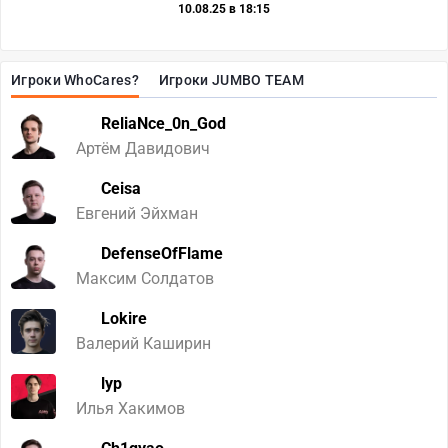
10.08.25 в 18:15
Игроки WhoCares?
Игроки JUMBO TEAM
ReliaNce_0n_God
Артём Давидович
Ceisa
Евгений Эйхман
DefenseOfFlame
Максим Солдатов
Lokire
Валерий Каширин
lyp
Илья Хакимов