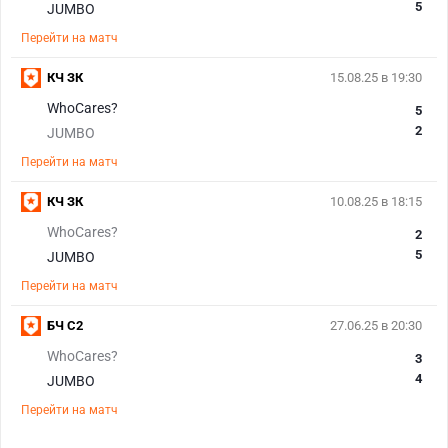
5
JUMBO
Перейти на матч
КЧ ЗК
15.08.25 в 19:30
WhoCares?
5
2
JUMBO
Перейти на матч
КЧ ЗК
10.08.25 в 18:15
WhoCares?
2
5
JUMBO
Перейти на матч
БЧ С2
27.06.25 в 20:30
WhoCares?
3
4
JUMBO
Перейти на матч