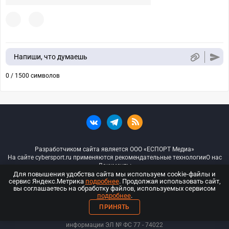
Напиши, что думаешь
0 / 1500 символов
Разработчиком сайта является ООО «ЕСПОРТ Медиа»
На сайте cybersport.ru применяются рекомендательные технологии
О нас
Документы
Для повышения удобства сайта мы используем cookie-файлы и
сервис Яндекс.Метрика
подробнее
. Продолжая использовать сайт,
© ООО «Киберспорт.ру» — Все права защищены
вы соглашаетесь на обработку файлов, используемых сервисом
подробнее
.
18+
ПРИНЯТЬ
ООО «Киберспорт.ру». Свидетельство о регистрации средств массовой
информации ЭЛ № ФС 77 - 74
022