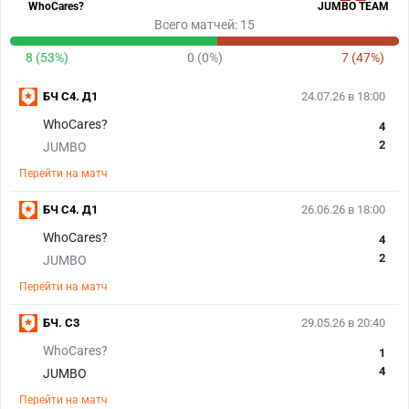
WhoCares?
JUMBO TEAM
Всего матчей: 15
8 (53%)
0 (0%)
7 (47%)
БЧ С4. Д1
24.07.26 в 18:00
WhoCares?
4
2
JUMBO
Перейти на матч
БЧ С4. Д1
26.06.26 в 18:00
WhoCares?
4
2
JUMBO
Перейти на матч
БЧ. С3
29.05.26 в 20:40
WhoCares?
1
4
JUMBO
Перейти на матч