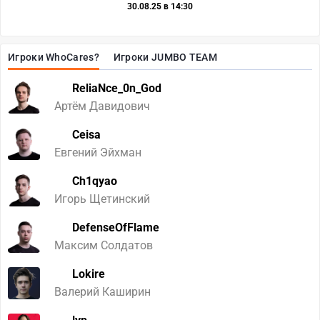
30.08.25 в 14:30
Игроки WhoCares?
Игроки JUMBO TEAM
ReliaNce_0n_God
Артём Давидович
Ceisa
Евгений Эйхман
Ch1qyao
Игорь Щетинский
DefenseOfFlame
Максим Солдатов
Lokire
Валерий Каширин