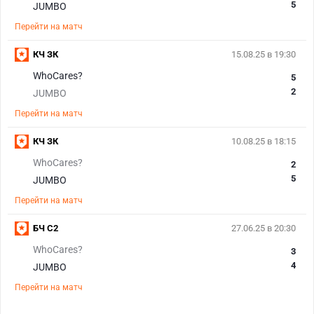
5
JUMBO
Перейти на матч
КЧ ЗК
15.08.25 в 19:30
WhoCares?
5
2
JUMBO
Перейти на матч
КЧ ЗК
10.08.25 в 18:15
WhoCares?
2
5
JUMBO
Перейти на матч
БЧ С2
27.06.25 в 20:30
WhoCares?
3
4
JUMBO
Перейти на матч