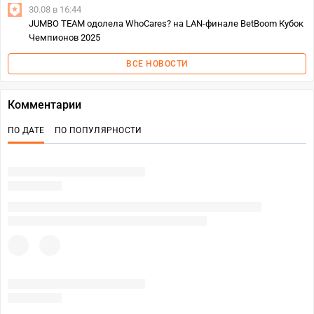
30.08 в 16:44
JUMBO TEAM одолела WhoCares? на LAN-финале BetBoom Кубок
Чемпионов 2025
ВСЕ НОВОСТИ
Комментарии
ПО ДАТЕ
ПО ПОПУЛЯРНОСТИ