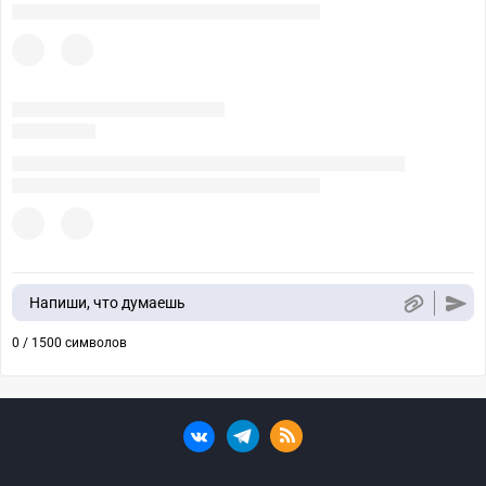
Напиши, что думаешь
0 / 1500 символов