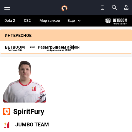
Dota 2
CS2
Мир танков
Еще
ИНТЕРЕСНОЕ
BETBOOM
Разыгрываем айфон
Реклама 18+
за прогнозы на MLBB
SpiritFury
JUMBO TEAM