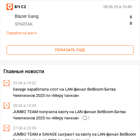
БЧ С2
28.06.25 в 16:45
Blazer Gang
5
0
SPARTAK
Перейти на матч
ПОКАЗАТЬ ЕЩЕ
Главные новости
29.06 в 19:32
Savage заработала слот на LAN-финал BetBoom Битва
Чемпионов 2025 по «Миру танков»
28.06 в 19:00
JUMBO TEAM получила квоту на LAN-финал BetBoom Битва
Чемпионов 2025 по «Миру танков»
1
27.06 в 22:30
JUMBO TEAM и SAVAGE сыграют за квоту на LAN-финал BetBoom