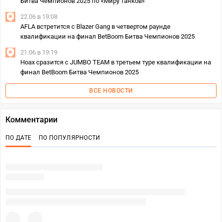
Битва Чемпионов 2025 по «Миру танков»
22.06 в 19:08
AFLA встретится с Blazer Gang в четвертом раунде
квалификации на финал BetBoom Битва Чемпионов 2025
21.06 в 19:19
Hoax сразится с JUMBO TEAM в третьем туре квалификации на
финал BetBoom Битва Чемпионов 2025
ВСЕ НОВОСТИ
Комментарии
ПО ДАТЕ
ПО ПОПУЛЯРНОСТИ