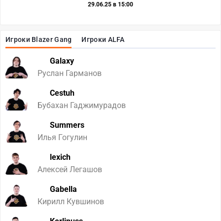
29.06.25 в 15:00
Игроки Blazer Gang
Игроки ALFA
Galaxy
Руслан Гарманов
Cestuh
Бубахан Гаджимурадов
Summers
Илья Гогулин
lexich
Алексей Легашов
Gabella
Кирилл Кувшинов