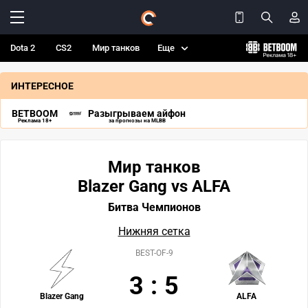
Dota 2
CS2
Мир танков
Еще
ИНТЕРЕСНОЕ
BETBOOM
Разыгрываем айфон
Реклама 18+
за прогнозы на MLBB
Мир танков
Blazer Gang vs ALFA
Битва Чемпионов
Нижняя сетка
BEST-OF-9
3
:
5
Blazer Gang
ALFA