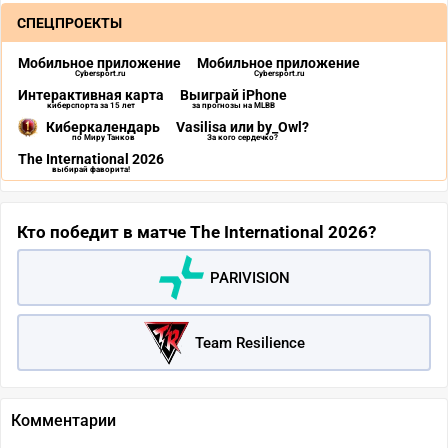
СПЕЦПРОЕКТЫ
Мобильное приложение
Мобильное приложение
Cybersport.ru
Cybersport.ru
Интерактивная карта
Выиграй iPhone
киберспорта за 15 лет
за прогнозы на MLBB
Киберкалендарь
Vasilisa или by_Owl?
по Миру Танков
За кого сердечко?
The International 2026
выбирай фаворита!
Кто победит в матче The International 2026?
PARIVISION
Team Resilience
Комментарии