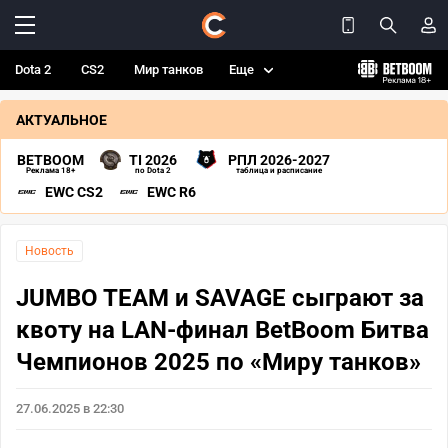
Dota 2
CS2
Мир танков
Еще
АКТУАЛЬНОЕ
BETBOOM
TI 2026
РПЛ 2026-2027
Реклама 18+
по Dota 2
таблица и расписание
EWC CS2
EWC R6
Новость
JUMBO TEAM и SAVAGE сыграют за
квоту на LAN-финал BetBoom Битва
Чемпионов 2025 по «Миру танков»
27.06.2025 в 22:30