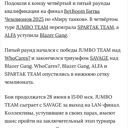
Подошли к концу четвёртый и пятый раунды
квалификации на финал
BetBoom Битва
Чемпионов 2025
по «Миру танков». В четвёртом
туре
JUMBO TEAM
переиграла
SPARTAK TEAM
, а
ALFA
уступила
Blazer Gang
.
Пятый раунд начался с победы JUMBO TEAM над
WhoCares?
и закончился триумфом
SAVAGE
над
Blazer Gang. WhoCares?, Blazer Gang, ALFA и
SPARTAK TEAM опустились в нижнюю сетку
чемпионата.
Бои продолжатся 28 июня в 15:00 мск. JUMBO
TEAM сыграет с SAVAGE за выход на LAN-финал.
Коллективы, уступившие в своих парах, имеют
шанс пройти на заключительный этап турнира