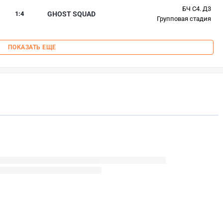
БЧ С4. Д3
1
:
4
GHOST SQUAD
Групповая стадия
ПОКАЗАТЬ ЕЩЕ