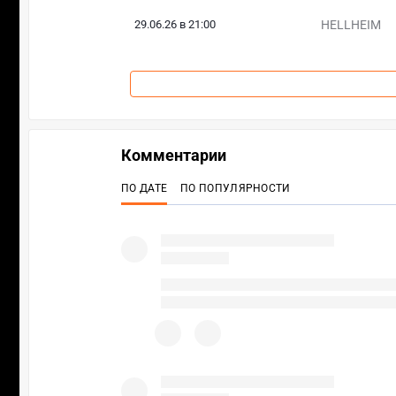
29.06.26 в 21:00
HELLHEIM
Комментарии
ПО ДАТЕ
ПО ПОПУЛЯРНОСТИ