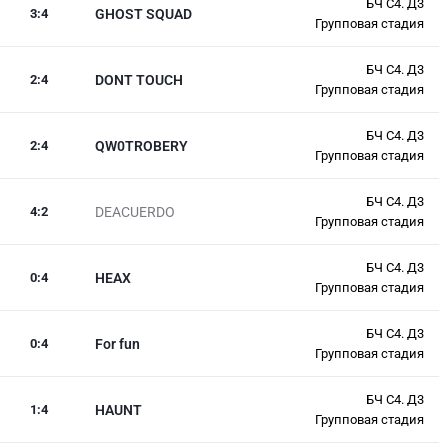
БЧ С4. Д3
3
:
4
GHOST SQUAD
Групповая стадия
БЧ С4. Д3
2
:
4
DONT TOUCH
Групповая стадия
БЧ С4. Д3
2
:
4
QW0TROBERY
Групповая стадия
БЧ С4. Д3
4
:
2
DEACUERDO
Групповая стадия
БЧ С4. Д3
0
:
4
HEAX
Групповая стадия
БЧ С4. Д3
0
:
4
For fun
Групповая стадия
БЧ С4. Д3
1
:
4
HAUNT
Групповая стадия