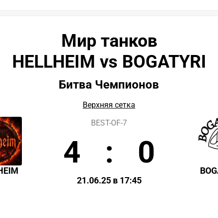
Мир танков
HELLHEIM vs BOGATYRI
Битва Чемпионов
Верхняя сетка
BEST-OF-7
4
:
0
HEIM
BOG
21.06.25 в 17:45