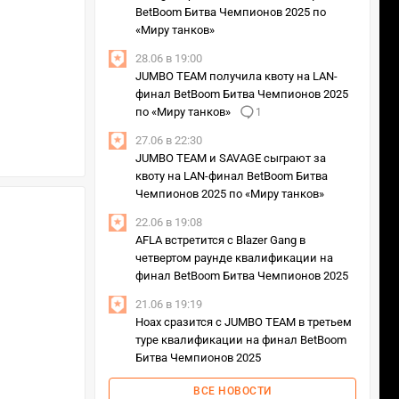
BetBoom Битва Чемпионов 2025 по
«Миру танков»
28.06 в 19:00
JUMBO TEAM получила квоту на LAN-
финал BetBoom Битва Чемпионов 2025
по «Миру танков»
1
27.06 в 22:30
JUMBO TEAM и SAVAGE сыграют за
квоту на LAN-финал BetBoom Битва
Чемпионов 2025 по «Миру танков»
22.06 в 19:08
AFLA встретится с Blazer Gang в
четвертом раунде квалификации на
финал BetBoom Битва Чемпионов 2025
21.06 в 19:19
Hoax сразится с JUMBO TEAM в третьем
туре квалификации на финал BetBoom
Битва Чемпионов 2025
ВСЕ НОВОСТИ