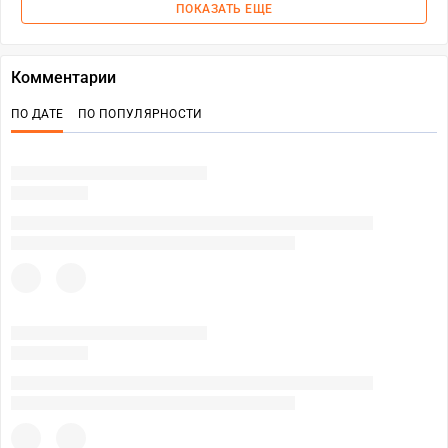
ПОКАЗАТЬ ЕЩЕ
Комментарии
ПО ДАТЕ
ПО ПОПУЛЯРНОСТИ