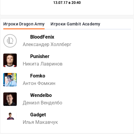
13.07.17 в 20:40
Игроки Dragon Army
Игроки Gambit Academy
BloodFenix
Александер Холлберг
Punisher
Никита Лавринов
Fomko
Антон Фомкин
Wendelbo
Дениэл Венделбо
Gadget
Илья Макавчук