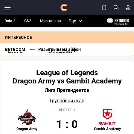
Dota 2
CS2
Мир танков
Еще
ИНТЕРЕСНОЕ
BETBOOM
Разыгрываем айфон
Реклама 18+
за прогнозы на MLBB
League of Legends
Dragon Army vs Gambit Academy
Лига Претендентов
Групповой этап
BEST-OF-1
1
:
0
Dragon Army
Gambit Academy