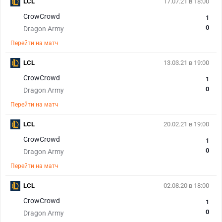
LCL
17.07.21 в 18:00
CrowCrowd
1
0
Dragon Army
Перейти на матч
LCL
13.03.21 в 19:00
CrowCrowd
1
0
Dragon Army
Перейти на матч
LCL
20.02.21 в 19:00
CrowCrowd
1
0
Dragon Army
Перейти на матч
LCL
02.08.20 в 18:00
CrowCrowd
1
0
Dragon Army