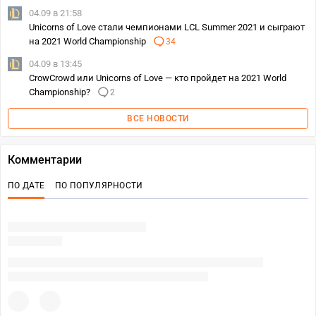
04.09 в 21:58
Unicorns of Love стали чемпионами LCL Summer 2021 и сыграют
на 2021 World Championship
34
04.09 в 13:45
CrowCrowd или Unicorns of Love — кто пройдет на 2021 World
Championship?
2
ВСЕ НОВОСТИ
Комментарии
ПО ДАТЕ
ПО ПОПУЛЯРНОСТИ