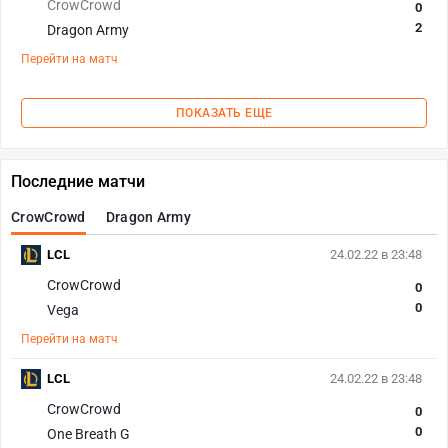
CrowCrowd
0
2
Dragon Army
Перейти на матч
ПОКАЗАТЬ ЕЩЕ
Последние матчи
CrowCrowd
Dragon Army
LCL
24.02.22 в 23:48
CrowCrowd
0
0
Vega
Перейти на матч
LCL
24.02.22 в 23:48
CrowCrowd
0
0
One Breath G