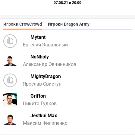
07.08.21 в 20:00
Игроки CrowCrowd
Игроки Dragon Army
Mytant
Евгений Завальный
NoNholy
Александр Овчинников
MightyDragon
Ярослав Свистун
Griffon
Никита Гудков
Jestkui Max
Максим Филипенко