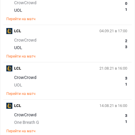
CrowCrowd
0
1
UOL
Перейти на матч
LCL
04.09.21 в 17:00
CrowCrowd
2
3
UOL
Перейти на матч
LCL
21.08.21 в 16:00
CrowCrowd
3
1
UOL
Перейти на матч
LCL
14.08.21 в 16:00
CrowCrowd
3
1
One Breath G
Перейти на матч