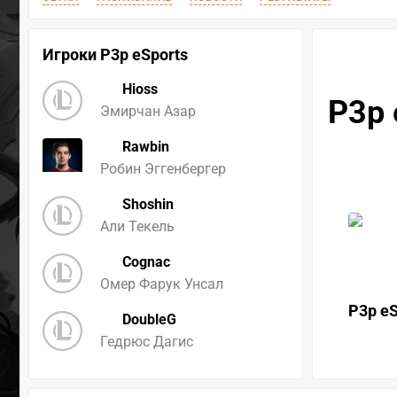
Игроки P3p eSports
Hioss
P3p 
Эмирчан Азар
Rawbin
Робин Эггенбергер
Shoshin
Али Текель
Cognac
Омер Фарук Унсал
P3p eS
DoubleG
Гедрюс Дагис