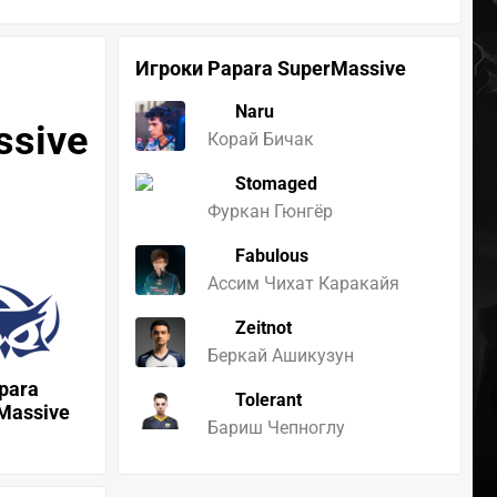
Игроки Papara SuperMassive
Naru
ssive
Корай Бичак
Stomaged
Фуркан Гюнгёр
Fabulous
Ассим Чихат Каракайя
Zeitnot
Беркай Ашикузун
para
Tolerant
Massive
Бариш Чепноглу