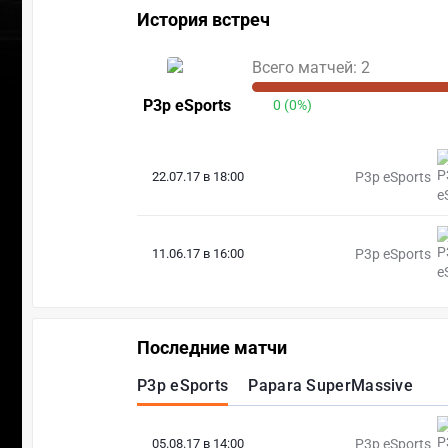
История встреч
Всего матчей: 2
P3p eSports
0 (0%)
22.07.17 в 18:00
P3p eSports
11.06.17 в 16:00
P3p eSports
Последние матчи
P3p eSports
Papara SuperMassive
05.08.17 в 14:00
P3p eSports