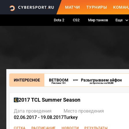
МАТЧИ
ТУРНИРЫ
КОМАН
Dota 2
CS2
Мир танков
Еще
ИНТЕРЕСНОЕ
BETBOOM
Разыгрываем айфон
Реклама 18+
за прогнозы на MLBB
2017 TCL Summer Season
Дата проведения
Место проведения
02.06.2017 - 19.08.2017
Turkey
СЕТКА
РАСПИСАНИЕ
НОВОСТИ
РЕЗУЛЬТАТЫ