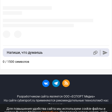
Напиши, что думаешь
0 / 1500 символов
Разработчиком сайта является ООО «ЕСПОРТ Медиа»
На сайте cybersport.ru применяются рекомендательные технологии
О нас
Документы
Для повышения удобства сайта мы используем cookie-файлы и