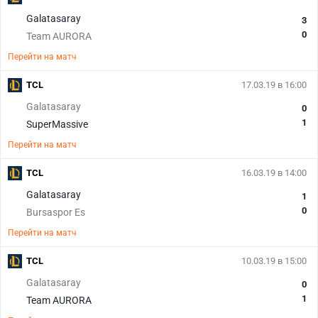
Galatasaray
3
0
Team AURORA
Перейти на матч
TCL
17.03.19 в 16:00
Galatasaray
0
1
SuperMassive
Перейти на матч
TCL
16.03.19 в 14:00
Galatasaray
1
0
Bursaspor Es
Перейти на матч
TCL
10.03.19 в 15:00
Galatasaray
0
1
Team AURORA