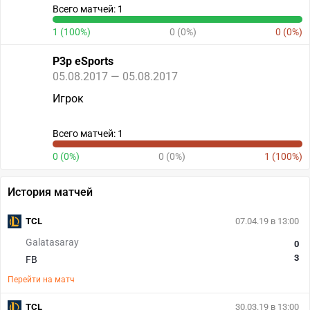
Всего матчей: 1
1 (100%)
0 (0%)
0 (0%)
P3p eSports
05.08.2017 — 05.08.2017
Игрок
Всего матчей: 1
0 (0%)
0 (0%)
1 (100%)
История матчей
TCL
07.04.19 в 13:00
Galatasaray
0
3
FB
Перейти на матч
TCL
30.03.19 в 13:00